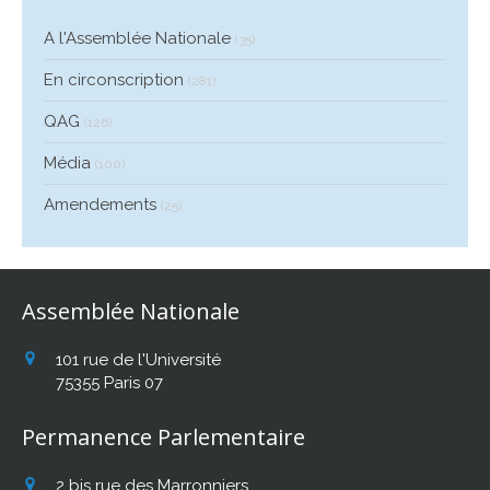
A l'Assemblée Nationale
(35)
En circonscription
(281)
QAG
(126)
Média
(100)
Amendements
(25)
Assemblée Nationale
101 rue de l'Université
75355
Paris 07
Permanence Parlementaire
2 bis rue des Marronniers