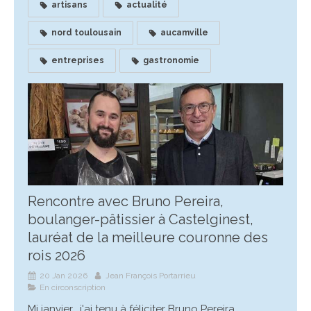
artisans
actualité
nord toulousain
aucamville
entreprises
gastronomie
Rencontre avec Bruno Pereira,
boulanger-pâtissier à Castelginest,
lauréat de la meilleure couronne des
rois 2026
20 Jan 2026
Jean François Portarrieu
En circonscription
Mi janvier, j'ai tenu à féliciter Bruno Pereira,