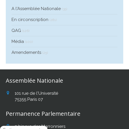
A l'Assemblée Nationale
(35)
En circonscription
(281)
QAG
(126)
Média
(100)
Amendements
(25)
Assemblée Nationale
101 rue de l'Université
75355
Paris 07
Permanence Parlementaire
2 bis rue des Marronniers