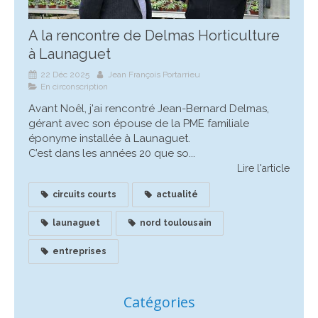
A la rencontre de Delmas Horticulture
à Launaguet
22 Déc 2025
Jean François Portarrieu
En circonscription
Avant Noêl, j'ai rencontré Jean-Bernard Delmas,
gérant avec son épouse de la PME familiale
éponyme installée à Launaguet.
C’est dans les années 20 que so...
Lire l'article
circuits courts
actualité
launaguet
nord toulousain
entreprises
Catégories