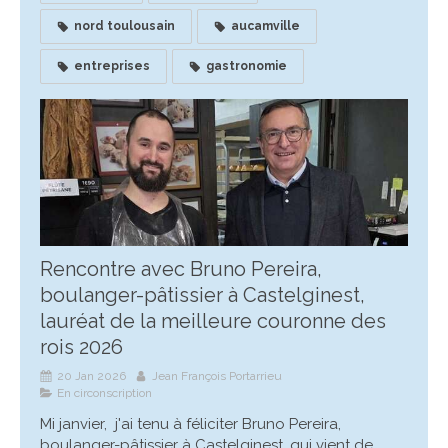
nord toulousain
aucamville
entreprises
gastronomie
Rencontre avec Bruno Pereira,
boulanger-pâtissier à Castelginest,
lauréat de la meilleure couronne des
rois 2026
20 Jan 2026
Jean François Portarrieu
En circonscription
Mi janvier, j'ai tenu à féliciter Bruno Pereira,
boulanger-pâtissier à Castelginest, qui vient de