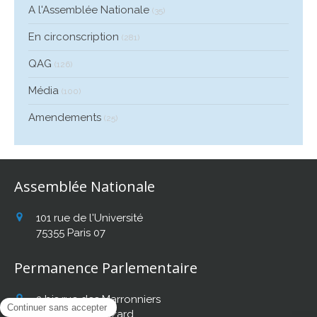
A l'Assemblée Nationale
(35)
En circonscription
(281)
QAG
(126)
Média
(100)
Amendements
(25)
Assemblée Nationale
101 rue de l'Université
75355
Paris 07
Permanence Parlementaire
2 bis rue des Marronniers
31140
Fonbeauzard