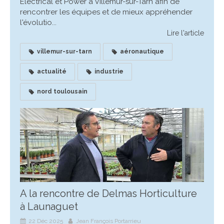
Electrical et Power à Villemur-sur-Tarn afin de
rencontrer les équipes et de mieux appréhender
l'évolutio...
Lire l'article
villemur-sur-tarn
aéronautique
actualité
industrie
nord toulousain
A la rencontre de Delmas Horticulture
à Launaguet
22 Déc 2025
Jean François Portarrieu