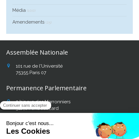
Média
(100)
Amendements
(25)
Assemblée Nationale
101 rue de l'Université
75355
Paris 07
Permanence Parlementaire
2 bis rue des Marronniers
31140
Fonbeauzard
Afficher le téléphone
Retrouvez mon actualité