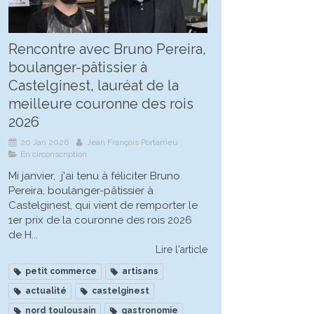
Rencontre avec Bruno Pereira,
boulanger-pâtissier à
Castelginest, lauréat de la
meilleure couronne des rois
2026
20 Jan 2026
Jean François Portarrieu
En circonscription
Mi janvier, j'ai tenu à féliciter Bruno
Pereira, boulanger-pâtissier à
Castelginest, qui vient de remporter le
1er prix de la couronne des rois 2026
de H...
Lire l'article
petit commerce
artisans
actualité
castelginest
nord toulousain
gastronomie