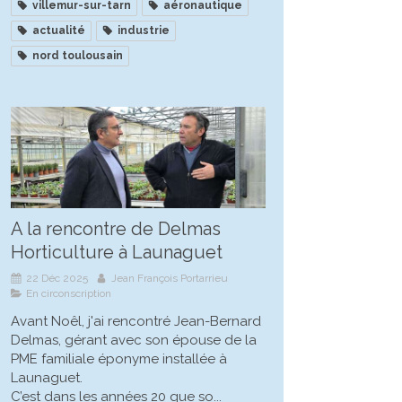
villemur-sur-tarn
aéronautique
actualité
industrie
nord toulousain
A la rencontre de Delmas
Horticulture à Launaguet
22 Déc 2025
Jean François Portarrieu
En circonscription
Avant Noêl, j'ai rencontré Jean-Bernard
Delmas, gérant avec son épouse de la
PME familiale éponyme installée à
Launaguet.
C’est dans les années 20 que so...