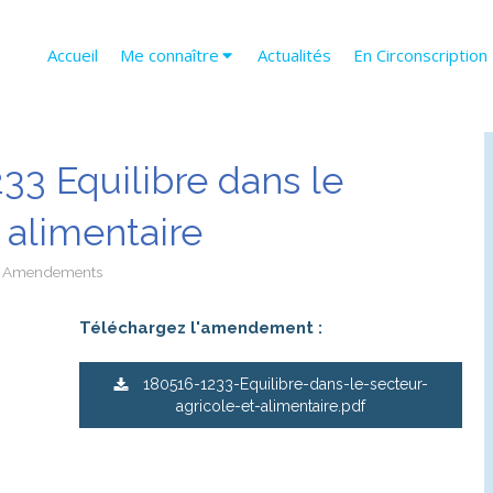
Accueil
Me connaître
Actualités
En Circonscription
3 Equilibre dans le
 alimentaire
Amendements
Téléchargez l'amendement :
180516-1233-Equilibre-dans-le-secteur-
agricole-et-alimentaire.pdf