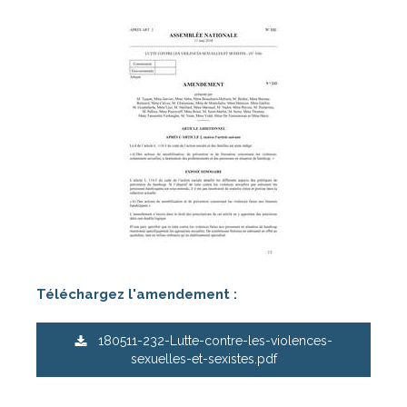
Téléchargez l'amendement :
180511-232-Lutte-contre-les-violences-
sexuelles-et-sexistes.pdf