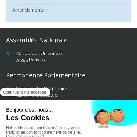
Amendements
(25)
Assemblée Nationale
101 rue de l'Université
75355
Paris 07
Permanence Parlementaire
2 bis rue des Marronniers
31140
Fonbeauzard
Afficher le téléphone
Retrouvez mon actualité
sur les réseaux sociaux :