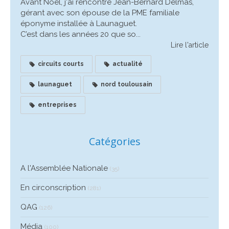
Avant Noêl, j'ai rencontré Jean-Bernard Delmas,
gérant avec son épouse de la PME familiale
éponyme installée à Launaguet.
C’est dans les années 20 que so...
Lire l'article
circuits courts
actualité
launaguet
nord toulousain
entreprises
Catégories
A l'Assemblée Nationale
(35)
En circonscription
(281)
QAG
(126)
Média
(100)