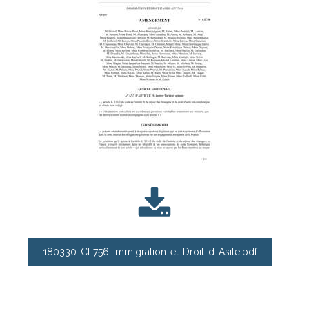
180330-CL756-Immigration-et-Droit-d-Asile.pdf