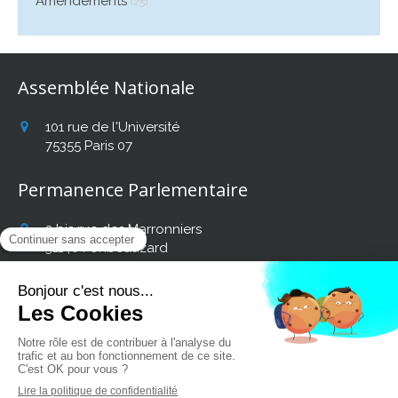
Amendements
(25)
Assemblée Nationale
101 rue de l'Université
75355
Paris 07
Permanence Parlementaire
2 bis rue des Marronniers
31140
Fonbeauzard
Afficher le téléphone
Retrouvez mon actualité
sur les réseaux sociaux :