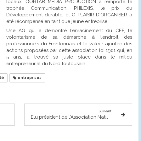
locaux. QORTAB MEDIA PRODUCTION a remporté le
trophée Communication, PHILEXIS, le prix du
Développement durable, et O PLAISIR D'ORGANISER a
été récompensé en tant que jeune entreprise.
Une AG qui a démontré l'enracinement du CEF, le
volontarisme de sa démarche à l'endroit des
professionnels du Frontonnais et la valeur ajoutée des
actions proposées par cette association loi 1901 qui, en
5 ans, a trouvé sa juste place dans le milieu
entrepreneurial du Nord toulousain.
té
entreprises
Suivant
Elu président de l'Association Nationale des Elus de la Vigne et du vin (ANEV)