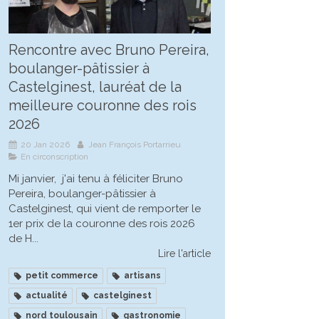
Rencontre avec Bruno Pereira,
boulanger-pâtissier à
Castelginest, lauréat de la
meilleure couronne des rois
2026
20 Jan 2026
Jean François Portarrieu
En circonscription
Mi janvier, j'ai tenu à féliciter Bruno
Pereira, boulanger-pâtissier à
Castelginest, qui vient de remporter le
1er prix de la couronne des rois 2026
de H...
Lire l'article
petit commerce
artisans
actualité
castelginest
nord toulousain
gastronomie