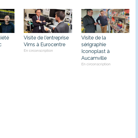
ciété
Visite de l'entreprise
Visite de la
c
Vims à Eurocentre
sérigraphie
En circonscription
Iconoplast à
Aucamville
En circonscription