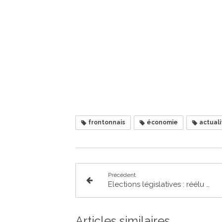
frontonnais
économie
actuali
Précédent
Elections législatives : réélu pour un 3ème mandat de député
Articles similaires