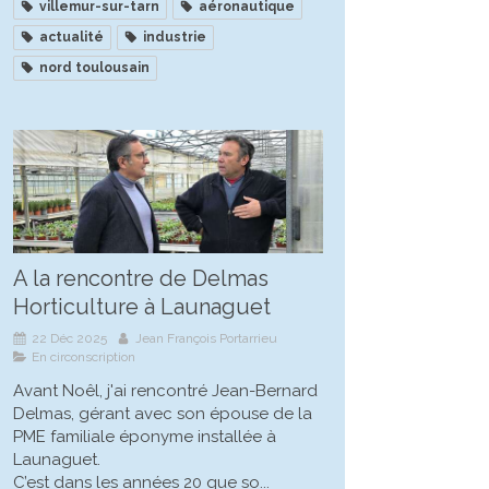
villemur-sur-tarn
aéronautique
actualité
industrie
nord toulousain
A la rencontre de Delmas
Horticulture à Launaguet
22 Déc 2025
Jean François Portarrieu
En circonscription
Avant Noêl, j'ai rencontré Jean-Bernard
Delmas, gérant avec son épouse de la
PME familiale éponyme installée à
Launaguet.
C’est dans les années 20 que so...