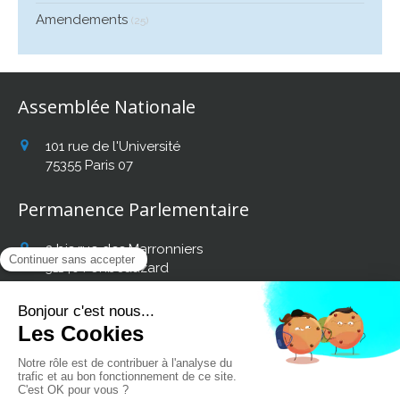
Amendements
(25)
Assemblée Nationale
101 rue de l'Université
75355
Paris 07
Permanence Parlementaire
2 bis rue des Marronniers
31140
Fonbeauzard
Afficher le téléphone
Retrouvez mon actualité
sur les réseaux sociaux :