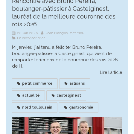
Rencontre avec Bruno Pereira,
boulanger-pâtissier à Castelginest,
lauréat de la meilleure couronne des
rois 2026
20 Jan 2026
Jean François Portarrieu
En circonscription
Mi janvier, j'ai tenu à féliciter Bruno Pereira,
boulanger-pâtissier à Castelginest, qui vient de
remporter le 1er prix de la couronne des rois 2026
de H...
Lire l'article
petit commerce
artisans
actualité
castelginest
nord toulousain
gastronomie