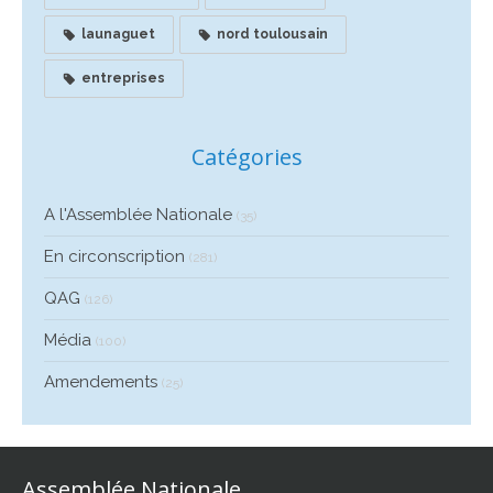
launaguet
nord toulousain
entreprises
Catégories
A l'Assemblée Nationale
(35)
En circonscription
(281)
QAG
(126)
Média
(100)
Amendements
(25)
Assemblée Nationale