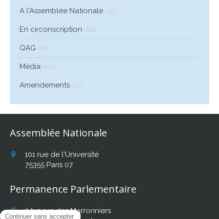
A l'Assemblée Nationale
(35)
En circonscription
(281)
QAG
(126)
Média
(100)
Amendements
(25)
Assemblée Nationale
101 rue de l'Université
75355
Paris 07
Permanence Parlementaire
2 bis rue des Marronniers