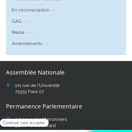
En circonscription
(281)
QAG
(126)
Média
(100)
Amendements
(25)
Assemblée Nationale
101 rue de l'Université
75355
Paris 07
Permanence Parlementaire
2 bis rue des Marronniers
31140
Fonbeauzard