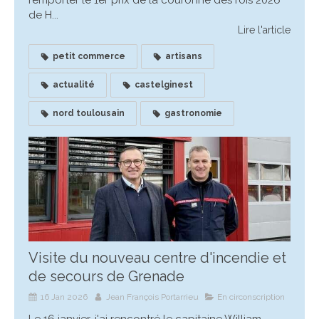
remporter le 1er prix de la couronne des rois 2026
de H...
Lire l'article
petit commerce
artisans
actualité
castelginest
nord toulousain
gastronomie
Visite du nouveau centre d'incendie et
de secours de Grenade
16 Jan 2026
Jean François Portarrieu
En circonscription