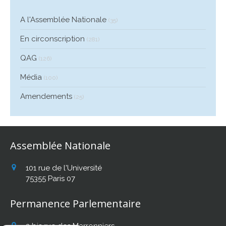
A l'Assemblée Nationale
(35)
En circonscription
(281)
QAG
(126)
Média
(100)
Amendements
(25)
Assemblée Nationale
101 rue de l'Université
75355
Paris 07
Permanence Parlementaire
2 bis rue des Marronniers