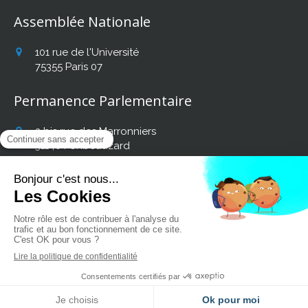
Assemblée Nationale
101 rue de l'Université
75355
Paris 07
Permanence Parlementaire
2 bis rue des Marronniers
31140
Fonbeauzard
Afficher le téléphone
Retrouvez mon actualité
sur les réseaux sociaux :
Création et référencement du site par Simplébo