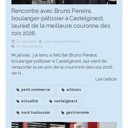
Rencontre avec Bruno Pereira,
boulanger-pâtissier à Castelginest,
lauréat de la meilleure couronne des
rois 2026
20 Jan 2026
Jean François Portarrieu
En circonscription
Mi janvier, j'ai tenu à féliciter Bruno Pereira,
boulanger-pâtissier à Castelginest, qui vient de
remporter le 1er prix de la couronne des rois 2026
de H...
Lire l'article
petit commerce
artisans
actualité
castelginest
nord toulousain
gastronomie