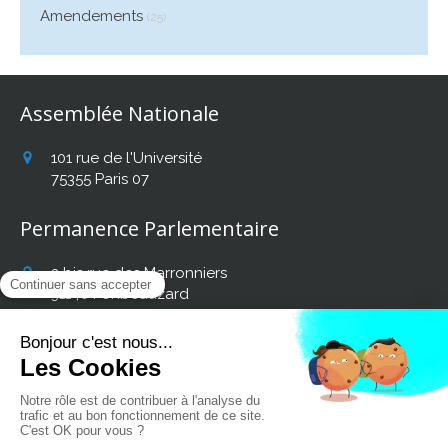
Amendements
(25)
Assemblée Nationale
101 rue de l'Université
75355
Paris 07
Permanence Parlementaire
2 bis rue des Marronniers
31140
Fonbeauzard
Afficher le téléphone
Retrouvez mon actualité
sur les réseaux sociaux :