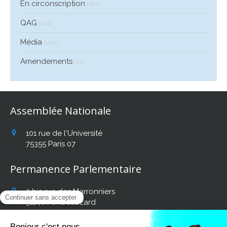
En circonscription
(281)
QAG
(126)
Média
(100)
Amendements
(25)
Assemblée Nationale
101 rue de l'Université
75355
Paris 07
Permanence Parlementaire
2 bis rue des Marronniers
31140
Fonbeauzard
Afficher le téléphone