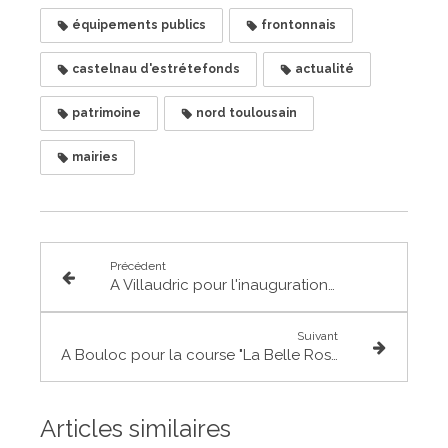
équipements publics
frontonnais
castelnau d'estrétefonds
actualité
patrimoine
nord toulousain
mairies
Précédent
A Villaudric pour l'inauguration du nouveau restaurant Ô de Vignes
Suivant
A Bouloc pour la course "La Belle Rose" de soutien à la lutte contre le cancer du sein
Articles similaires