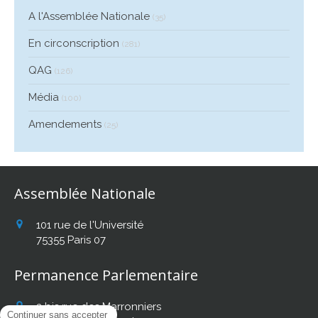
A l'Assemblée Nationale
(35)
En circonscription
(281)
QAG
(126)
Média
(100)
Amendements
(25)
Assemblée Nationale
101 rue de l'Université
75355
Paris 07
Permanence Parlementaire
2 bis rue des Marronniers