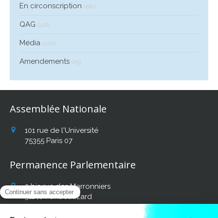
En circonscription
(281)
QAG
(126)
Média
(100)
Amendements
(25)
Assemblée Nationale
101 rue de l'Université
75355
Paris 07
Permanence Parlementaire
2 bis rue des Marronniers
31140
Fonbeauzard
Afficher le téléphone