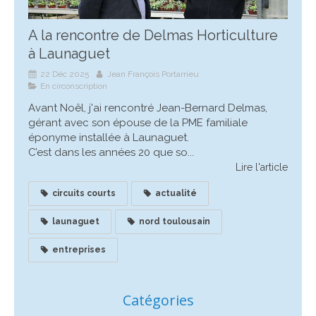
A la rencontre de Delmas Horticulture
à Launaguet
22 Déc 2025
Jean François Portarrieu
En circonscription
Avant Noêl, j'ai rencontré Jean-Bernard Delmas,
gérant avec son épouse de la PME familiale
éponyme installée à Launaguet.
C’est dans les années 20 que so...
Lire l'article
circuits courts
actualité
launaguet
nord toulousain
entreprises
Catégories