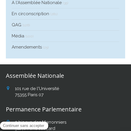
A l'Assemblée Nationale
(35)
En circonscription
(281)
QAG
(126)
Média
(100)
Amendements
(25)
Assemblée Nationale
101 rue de l'Université
75355
Paris 07
Permanence Parlementaire
2 bis rue des Marronniers
31140
Fonbeauzard