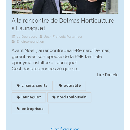
A la rencontre de Delmas Horticulture
à Launaguet
22 Déc 2025
Jean François Portarrieu
En circonscription
Avant Noêl, j'ai rencontré Jean-Bernard Delmas,
gérant avec son épouse de la PME familiale
éponyme installée à Launaguet.
C’est dans les années 20 que so...
Lire l'article
circuits courts
actualité
launaguet
nord toulousain
entreprises
Catégories