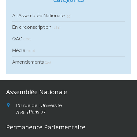
A l'Assemblée Nationale
(35)
En circonscription
(281)
QAG
(126)
Média
(100)
Amendements
(25)
Assemblée Nationale
101 rue de l'Université
75355
Paris 07
Permanence Parlementaire