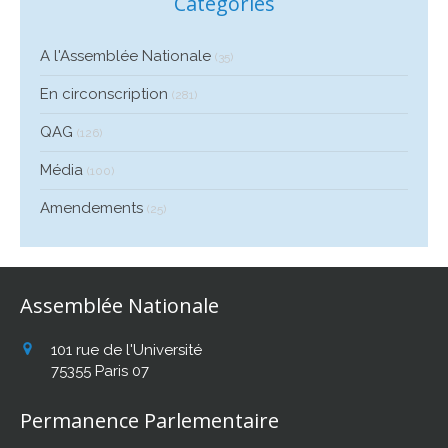
Catégories
A l'Assemblée Nationale
(35)
En circonscription
(281)
QAG
(126)
Média
(100)
Amendements
(25)
Assemblée Nationale
101 rue de l'Université
75355
Paris 07
Permanence Parlementaire