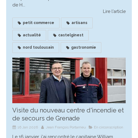
de H...
Lire l'article
petit commerce
artisans
actualité
castelginest
nord toulousain
gastronomie
Visite du nouveau centre d'incendie et
de secours de Grenade
16 Jan 2026
Jean François Portarrieu
En circonscription
Le 16 janvier, j'ai rencontré le capitaine William