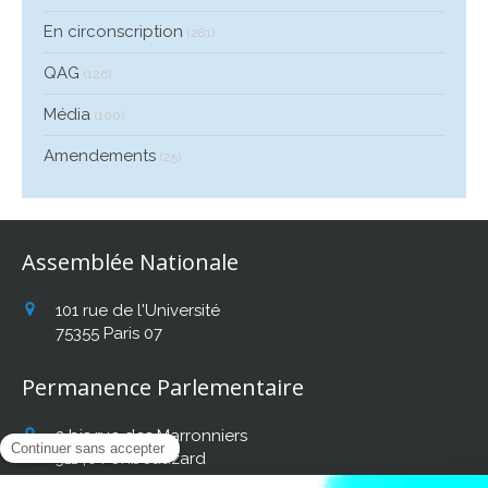
En circonscription
(281)
QAG
(126)
Média
(100)
Amendements
(25)
Assemblée Nationale
101 rue de l'Université
75355
Paris 07
Permanence Parlementaire
2 bis rue des Marronniers
31140
Fonbeauzard
Afficher le téléphone