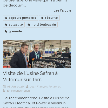
de Grenade. Une visite qui m'a permis
de découvri...
Lire l'article
sapeurs pompiers
sécurité
actualité
nord toulousain
grenade
Visite de l'usine Safran à
Villemur sur Tarn
08 Jan 2026
Jean François Portarrieu
En circonscription
J'ai récemment rendu visite à l'usine de
Safran Electrical et Power à Villemur-