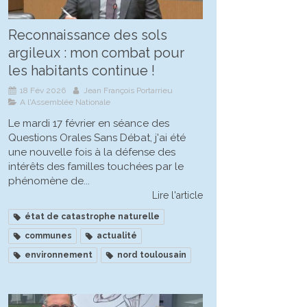
Reconnaissance des sols
argileux : mon combat pour
les habitants continue !
18 Fév 2026
Jean François Portarrieu
A l'Assemblée Nationale
Le mardi 17 février en séance des
Questions Orales Sans Débat, j'ai été
une nouvelle fois à la défense des
intérêts des familles touchées par le
phénomène de...
Lire l'article
état de catastrophe naturelle
communes
actualité
environnement
nord toulousain