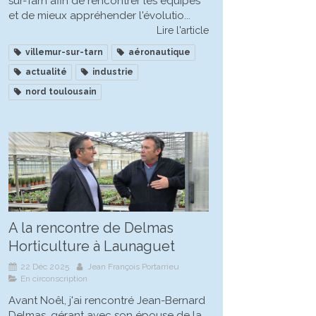
sur-Tarn afin de rencontrer les équipes
et de mieux appréhender l'évolutio...
Lire l'article
villemur-sur-tarn
aéronautique
actualité
industrie
nord toulousain
A la rencontre de Delmas
Horticulture à Launaguet
22 Déc 2025
Jean François Portarrieu
En circonscription
Avant Noêl, j'ai rencontré Jean-Bernard
Delmas, gérant avec son épouse de la