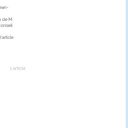
ean-
n de M.
Conseil
l'article
1 article