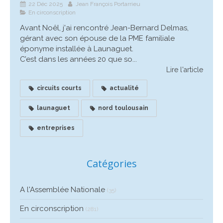
22 Déc 2025
Jean François Portarrieu
En circonscription
Avant Noêl, j'ai rencontré Jean-Bernard Delmas,
gérant avec son épouse de la PME familiale
éponyme installée à Launaguet.
C’est dans les années 20 que so...
Lire l'article
circuits courts
actualité
launaguet
nord toulousain
entreprises
Catégories
A l'Assemblée Nationale
(35)
En circonscription
(281)