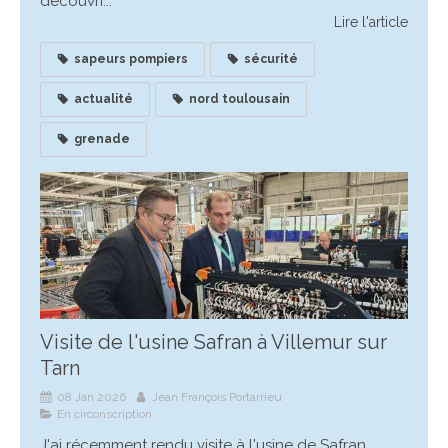
découvri...
Lire l'article
sapeurs pompiers
sécurité
actualité
nord toulousain
grenade
Visite de l'usine Safran à Villemur sur
Tarn
08 Jan 2026
Jean François Portarrieu
En circonscription
J'ai récemment rendu visite à l'usine de Safran