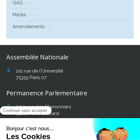
QAG
(126)
Média
(100)
Amendements
(25)
Assemblée Nationale
101 rue de l'Université
75355
Paris 07
Permanence Parlementaire
2 bis rue des Marronniers
31140
Fonbeauzard
Afficher le téléphone
Retrouvez mon actualité