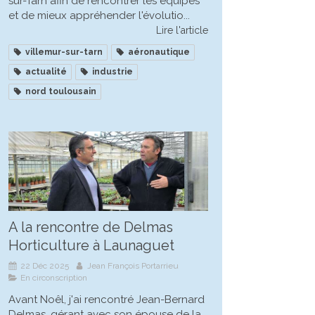
sur-Tarn afin de rencontrer les équipes
et de mieux appréhender l'évolutio...
Lire l'article
villemur-sur-tarn
aéronautique
actualité
industrie
nord toulousain
A la rencontre de Delmas
Horticulture à Launaguet
22 Déc 2025
Jean François Portarrieu
En circonscription
Avant Noêl, j'ai rencontré Jean-Bernard
Delmas, gérant avec son épouse de la