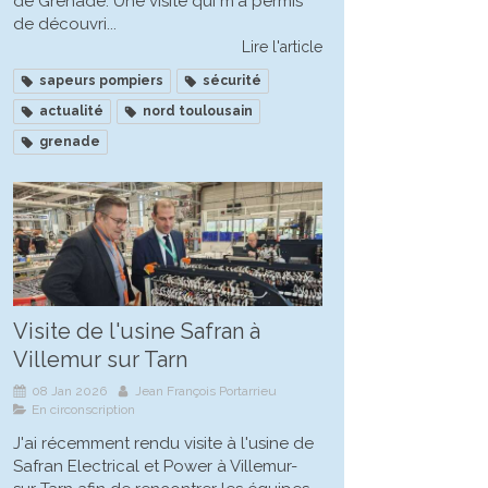
de Grenade. Une visite qui m'a permis
de découvri...
Lire l'article
sapeurs pompiers
sécurité
actualité
nord toulousain
grenade
Visite de l'usine Safran à
Villemur sur Tarn
08 Jan 2026
Jean François Portarrieu
En circonscription
J'ai récemment rendu visite à l'usine de
Safran Electrical et Power à Villemur-