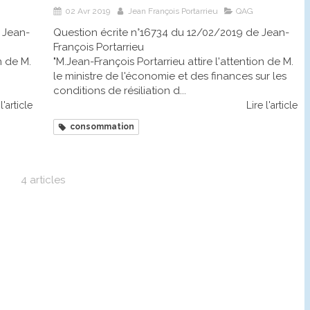
02 Avr 2019
Jean François Portarrieu
QAG
 Jean-
Question écrite n°16734 du 12/02/2019 de Jean-
François Portarrieu
n de M.
"M.Jean-François Portarrieu attire l'attention de M.
le ministre de l'économie et des finances sur les
conditions de résiliation d...
l'article
Lire l'article
consommation
4 articles