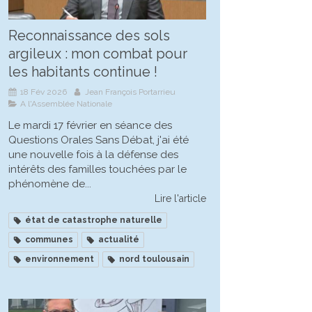
Reconnaissance des sols
argileux : mon combat pour
les habitants continue !
18 Fév 2026
Jean François Portarrieu
A l'Assemblée Nationale
Le mardi 17 février en séance des
Questions Orales Sans Débat, j'ai été
une nouvelle fois à la défense des
intérêts des familles touchées par le
phénomène de...
Lire l'article
état de catastrophe naturelle
communes
actualité
environnement
nord toulousain