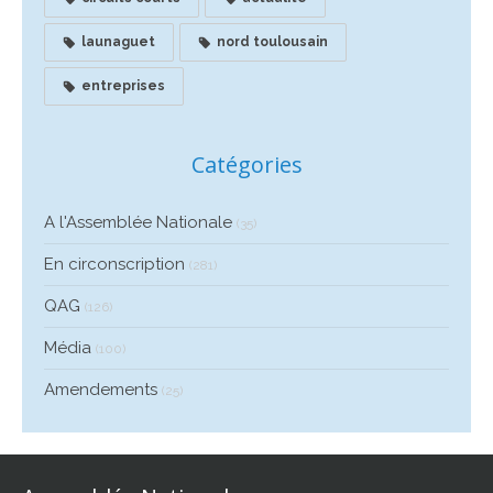
launaguet
nord toulousain
entreprises
Catégories
A l'Assemblée Nationale
(35)
En circonscription
(281)
QAG
(126)
Média
(100)
Amendements
(25)