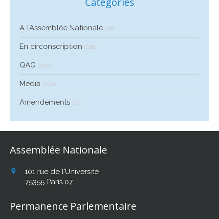
Catégories
A l'Assemblée Nationale
(35)
En circonscription
(281)
QAG
(126)
Média
(100)
Amendements
(25)
Assemblée Nationale
101 rue de l'Université
75355
Paris 07
Permanence Parlementaire