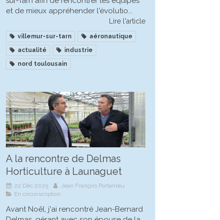
sur-Tarn afin de rencontrer les équipes
et de mieux appréhender l'évolutio...
Lire l'article
villemur-sur-tarn
aéronautique
actualité
industrie
nord toulousain
A la rencontre de Delmas
Horticulture à Launaguet
22 Déc 2025
Jean François Portarrieu
En circonscription
Avant Noêl, j'ai rencontré Jean-Bernard
Delmas, gérant avec son épouse de la