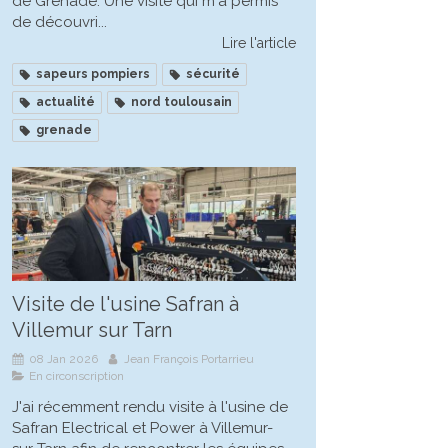
de Grenade. Une visite qui m'a permis
de découvri...
Lire l'article
sapeurs pompiers
sécurité
actualité
nord toulousain
grenade
Visite de l'usine Safran à
Villemur sur Tarn
08 Jan 2026
Jean François Portarrieu
En circonscription
J'ai récemment rendu visite à l'usine de
Safran Electrical et Power à Villemur-