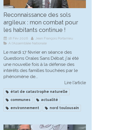
Reconnaissance des sols
argileux : mon combat pour
les habitants continue !
18 Fév 2026
Jean François Portarrieu
A l'Assemblée Nationale
Le mardi 17 février en séance des
Questions Orales Sans Débat, j'ai été
une nouvelle fois à la défense des
intérêts des familles touchées par le
phénomène de...
Lire l'article
état de catastrophe naturelle
communes
actualité
environnement
nord toulousain