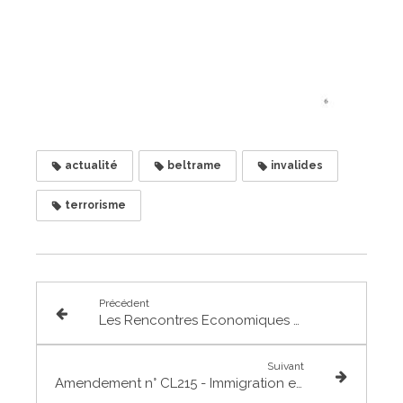
actualité
beltrame
invalides
terrorisme
Précédent
Les Rencontres Economiques du Nord Toulousain : visite du vignoble Le Domaine des Pradelles à Vacquiers
Suivant
Amendement n° CL215 - Immigration et droit d'asile