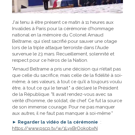
J'ai tenu à être présent ce matin à 11 heures aux
Invalides à Paris pour la cérémonie d'hommage
national en la mémoire du Colonel Arnaud
Beltrame, qui s'est sacrifié pour sauver une otage
lors de la triple attaque terroriste dans l'Aude
survenue le 23 mars. Recueillement, solennité et
respect pour ce héros de la Nation.
"Arnaud Beltrame a pris une décision qui n’était pas
que celle du sacrifice, mais celle de la fidélité à soi-
même, à ses valeurs, à tout ce qu’il a toujours voulu
être, à tout ce qui le tenait " a déclaré le Président
de la République. "Il avait rendez-vous avec sa
vérité d’homme, de soldat, de chef. Ce fut la source
de son immense courage. Pour ne pas manquer
aux autres, il ne faut pas manquer à soi-même "
►
Regarder la vidéo de la cérémonie
:
https://www.pscp.tv/w/1LyxBrOokobxN