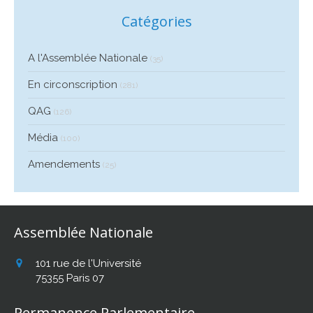
Catégories
A l'Assemblée Nationale
(35)
En circonscription
(281)
QAG
(126)
Média
(100)
Amendements
(25)
Assemblée Nationale
101 rue de l'Université
75355
Paris 07
Permanence Parlementaire