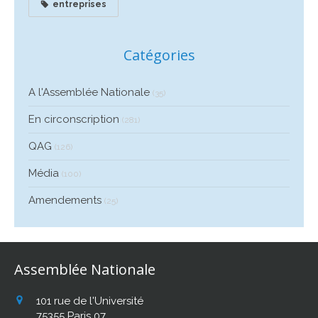
entreprises
Catégories
A l'Assemblée Nationale
(35)
En circonscription
(281)
QAG
(126)
Média
(100)
Amendements
(25)
Assemblée Nationale
101 rue de l'Université
75355
Paris 07