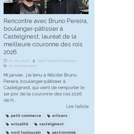
Rencontre avec Bruno Pereira,
boulanger-pâtissier à
Castelginest, lauréat de la
meilleure couronne des rois
2026
20 Jan 2026
Jean François Portarrieu
En circonscription
Mi janvier, j'ai tenu à féliciter Bruno
Pereira, boulanger-pâtissier à
Castelginest, qui vient de remporter le
1er prix de la couronne des rois 2026
de H...
Lire l'article
petit commerce
artisans
actualité
castelginest
nord toulousain
gastronomie