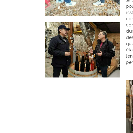
pou
ins
con
con
d’u
des
que
éta
l’
per