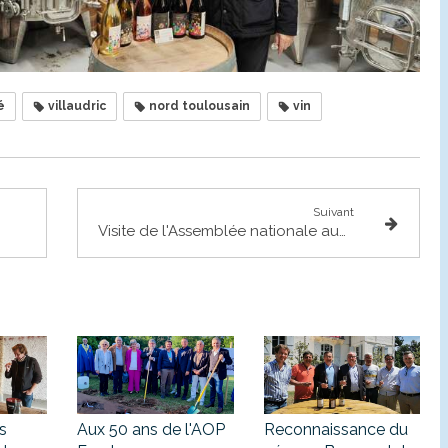
é
villaudric
nord toulousain
vin
Suivant
Visite de l'Assemblée nationale aux vignerons du Frontonnais
s
Aux 50 ans de l'AOP
Reconnaissance du