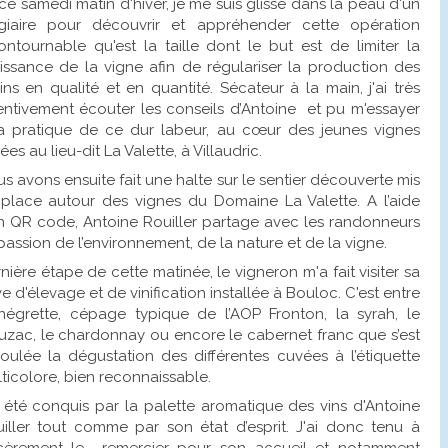
ce samedi matin d'hiver, je me suis glissé dans la peau d'un
agiaire pour découvrir et appréhender cette opération
ontournable qu'est la taille dont le but est de limiter la
issance de la vigne afin de régulariser la production des
sins en qualité et en quantité. Sécateur à la main, j'ai très
entivement écouter les conseils d’Antoine et pu m'essayer
a pratique de ce dur labeur, au cœur des jeunes vignes
uées au lieu-dit La Valette, à Villaudric.
s avons ensuite fait une halte sur le sentier découverte mis
place autour des vignes du Domaine La Valette. A l’aide
n QR code, Antoine Rouiller partage avec les randonneurs
passion de l’environnement, de la nature et de la vigne.
nière étape de cette matinée, le vigneron m'a fait visiter sa
e d'élevage et de vinification installée à Bouloc. C'est entre
négrette, cépage typique de l’AOP Fronton, la syrah, le
zac, le chardonnay ou encore le cabernet franc que s’est
oulée la dégustation des différentes cuvées à l’étiquette
ticolore, bien reconnaissable.
i été conquis par la palette aromatique des vins d'Antoine
iller tout comme par son état d’esprit. J'ai donc tenu à
ncèrement le remercier pour son accueil et notamment