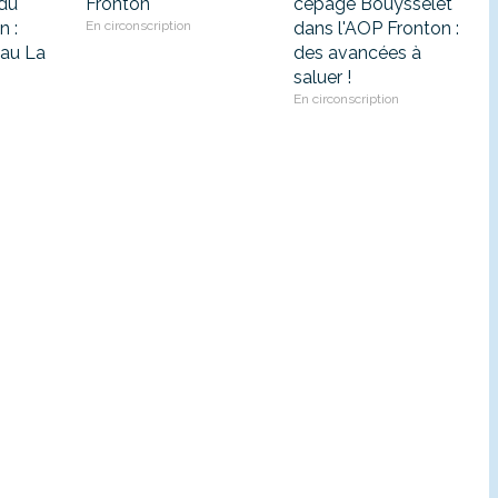
du
Fronton
cépage Bouysselet
n :
En circonscription
dans l'AOP Fronton :
eau La
des avancées à
saluer !
En circonscription