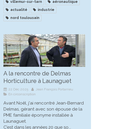
villemur-sur-tarn
aéronautique
actualité
industrie
nord toulousain
A la rencontre de Delmas
Horticulture à Launaguet
22 Déc 2025
Jean François Portarrieu
En circonscription
Avant Noêl, j'ai rencontré Jean-Bernard
Delmas, gérant avec son épouse de la
PME familiale éponyme installée à
Launaguet.
C’est dans les années 20 que so...