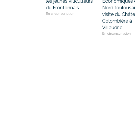
les jeunes viticulteurs
Economiques 
du Frontonnais
Nord toulousai
En circonscription
visite du Chât
Colombière à
Villaudric
En circonscription