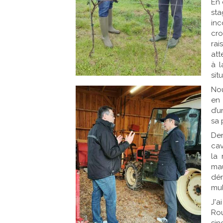
En 
st
inc
cro
rai
att
à l
sit
Nou
en 
d’u
sa 
Der
cav
la 
mau
dér
mul
J'a
Rou
si