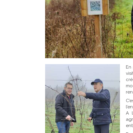
En 
vis
cré
moi
ren
C’
l’e
A 
agr
ent