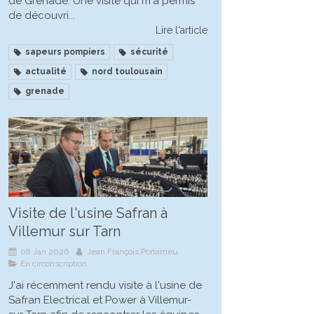
de Grenade. Une visite qui m'a permis
de découvri...
Lire l'article
sapeurs pompiers
sécurité
actualité
nord toulousain
grenade
Visite de l'usine Safran à
Villemur sur Tarn
08 Jan 2026
Jean François Portarrieu
En circonscription
J'ai récemment rendu visite à l'usine de
Safran Electrical et Power à Villemur-