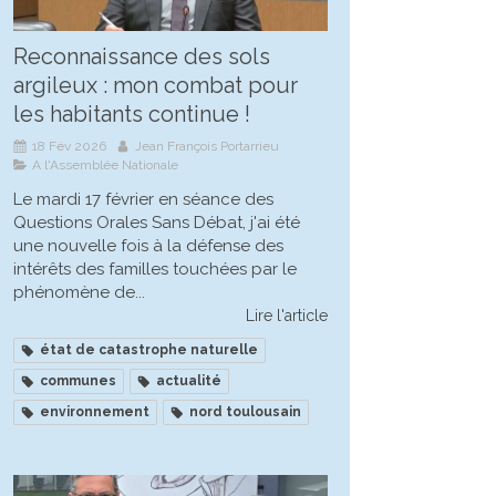
Reconnaissance des sols
argileux : mon combat pour
les habitants continue !
18 Fév 2026
Jean François Portarrieu
A l'Assemblée Nationale
Le mardi 17 février en séance des
Questions Orales Sans Débat, j'ai été
une nouvelle fois à la défense des
intérêts des familles touchées par le
phénomène de...
Lire l'article
état de catastrophe naturelle
communes
actualité
environnement
nord toulousain