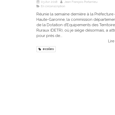
03 Avr 2018
Jean François Portarrieu
En circonscription
Réunie la semaine dernière à la Préfecture
Haute-Garonne, la commission départemen
de la Dotation d’Equipements des Territoire
Ruraux (DETR), où je siège désormais, a att
pour près de...
Lire 
ecoles