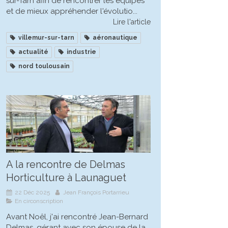
sur-Tarn afin de rencontrer les équipes
et de mieux appréhender l'évolutio...
Lire l'article
villemur-sur-tarn
aéronautique
actualité
industrie
nord toulousain
A la rencontre de Delmas
Horticulture à Launaguet
22 Déc 2025
Jean François Portarrieu
En circonscription
Avant Noêl, j'ai rencontré Jean-Bernard
Delmas, gérant avec son épouse de la