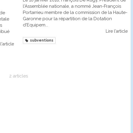
Le 10 janvier 2018, François De Rugy, Président de
l'Assemblée nationale, a nommé Jean-François
Portarrieu membre de la commission de la Haute-
 de
Garonne pour la répartition de la Dotation
tale
d'Equipem...
s
ribué
Lire l'article
subventions
l'article
2 articles