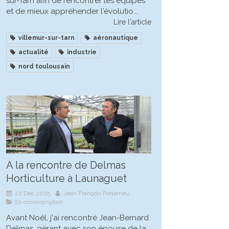
sur-Tarn afin de rencontrer les équipes
et de mieux appréhender l'évolutio...
Lire l'article
villemur-sur-tarn
aéronautique
actualité
industrie
nord toulousain
A la rencontre de Delmas
Horticulture à Launaguet
22 Déc 2025
Jean François Portarrieu
En circonscription
Avant Noêl, j'ai rencontré Jean-Bernard
Delmas, gérant avec son épouse de la