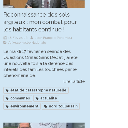
Reconnaissance des sols
argileux : mon combat pour
les habitants continue !
18 Fév 2026
Jean François Portarrieu
A l'Assemblée Nationale
Le mardi 17 février en séance des
Questions Orales Sans Débat, j'ai été
une nouvelle fois à la défense des
intérêts des familles touchées par le
phénomène de...
Lire l'article
état de catastrophe naturelle
communes
actualité
environnement
nord toulousain