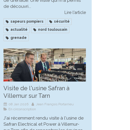
de Grenade. Une visite qui m'a permis
de découvri...
Lire l'article
sapeurs pompiers
sécurité
actualité
nord toulousain
grenade
Visite de l'usine Safran à
Villemur sur Tarn
08 Jan 2026
Jean François Portarrieu
En circonscription
J'ai récemment rendu visite à l'usine de
Safran Electrical et Power à Villemur-