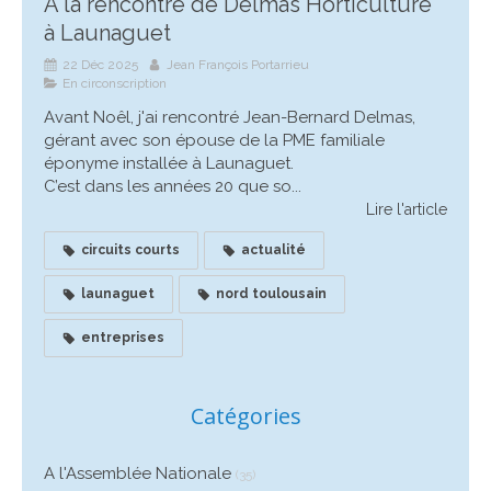
A la rencontre de Delmas Horticulture
à Launaguet
22 Déc 2025
Jean François Portarrieu
En circonscription
Avant Noêl, j'ai rencontré Jean-Bernard Delmas,
gérant avec son épouse de la PME familiale
éponyme installée à Launaguet.
C’est dans les années 20 que so...
Lire l'article
circuits courts
actualité
launaguet
nord toulousain
entreprises
Catégories
A l'Assemblée Nationale
(35)