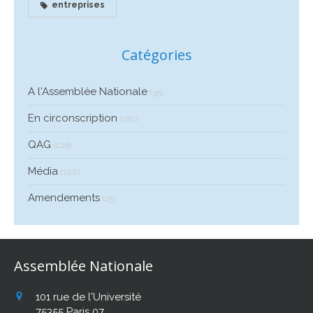
entreprises
Catégories
A l'Assemblée Nationale
(35)
En circonscription
(281)
QAG
(126)
Média
(100)
Amendements
(25)
Assemblée Nationale
101 rue de l'Université
75355
Paris 07