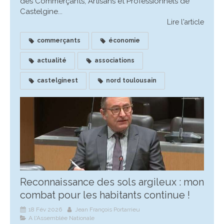
des Commerçants, Artisans et Professionnels de
Castelgine...
Lire l'article
commerçants
économie
actualité
associations
castelginest
nord toulousain
Reconnaissance des sols argileux : mon
combat pour les habitants continue !
18 Fév 2026
Jean François Portarrieu
A l'Assemblée Nationale