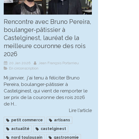
Rencontre avec Bruno Pereira,
boulanger-pâtissier à
Castelginest, lauréat de la
meilleure couronne des rois
2026
20 Jan 2026
Jean François Portarrieu
En circonscription
Mi janvier, j'ai tenu à féliciter Bruno
Pereira, boulanger-pâtissier à
Castelginest, qui vient de remporter le
1er prix de la couronne des rois 2026
de H...
Lire l'article
petit commerce
artisans
actualité
castelginest
nord toulousain
gastronomie