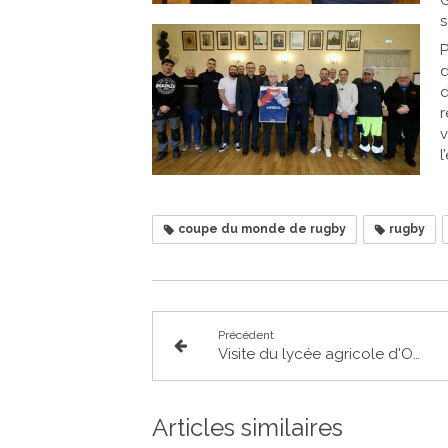
s
d
r
v
l
coupe du monde de rugby
rugby
Précédent
Visite du lycée agricole d'Ondes
Articles similaires