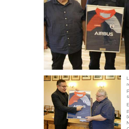
L
p
s
p
l
N
G