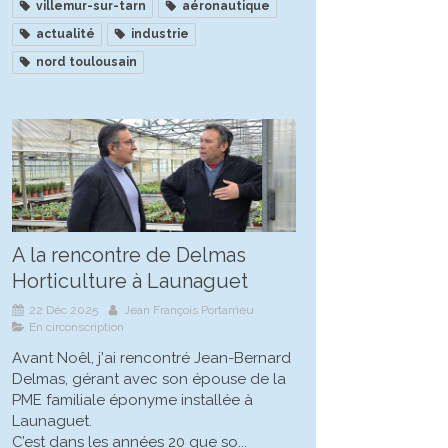
villemur-sur-tarn
aéronautique
actualité
industrie
nord toulousain
A la rencontre de Delmas
Horticulture à Launaguet
22 Déc 2025
Jean François Portarrieu
En circonscription
Avant Noêl, j'ai rencontré Jean-Bernard
Delmas, gérant avec son épouse de la
PME familiale éponyme installée à
Launaguet.
C’est dans les années 20 que so...