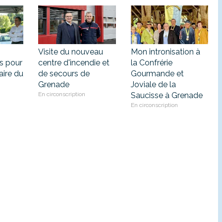
Visite du nouveau
Mon intronisation à
s pour
centre d'incendie et
la Confrérie
aire du
de secours de
Gourmande et
Grenade
Joviale de la
En circonscription
Saucisse à Grenade
En circonscription