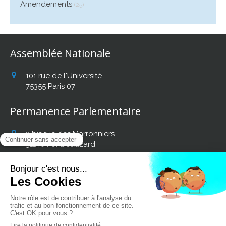
Amendements
(25)
Assemblée Nationale
101 rue de l'Université
75355
Paris 07
Permanence Parlementaire
2 bis rue des Marronniers
31140
Fonbeauzard
Afficher le téléphone
Retrouvez mon actualité
sur les réseaux sociaux :