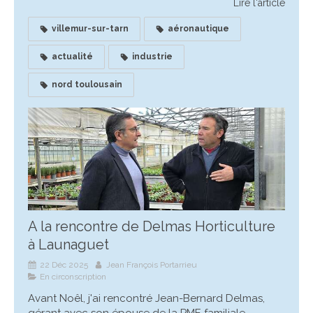
Lire l'article
villemur-sur-tarn
aéronautique
actualité
industrie
nord toulousain
A la rencontre de Delmas Horticulture
à Launaguet
22 Déc 2025
Jean François Portarrieu
En circonscription
Avant Noêl, j'ai rencontré Jean-Bernard Delmas,
gérant avec son épouse de la PME familiale