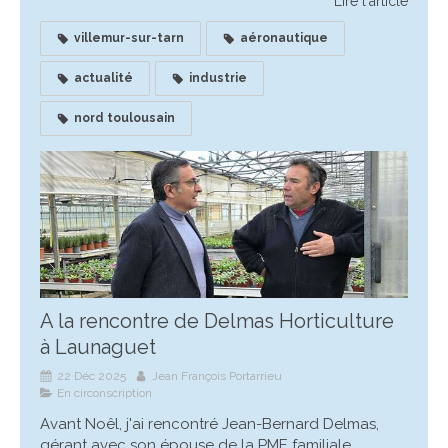
Lire l'article
villemur-sur-tarn
aéronautique
actualité
industrie
nord toulousain
A la rencontre de Delmas Horticulture
à Launaguet
22 Déc 2025
Jean François Portarrieu
En circonscription
Avant Noêl, j'ai rencontré Jean-Bernard Delmas,
gérant avec son épouse de la PME familiale