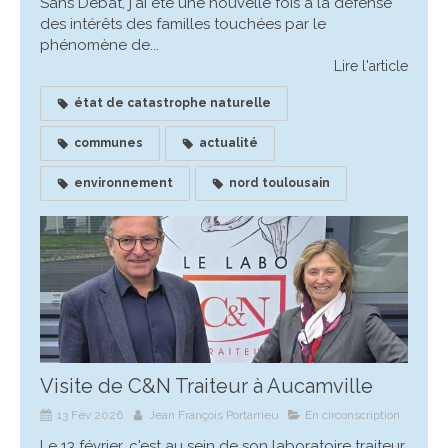
Sans Débat, j'ai été une nouvelle fois à la défense
des intérêts des familles touchées par le
phénomène de...
Lire l'article
état de catastrophe naturelle
communes
actualité
environnement
nord toulousain
Visite de C&N Traiteur à Aucamville
13 Fév 2026
Jean François Portarrieu
En circonscription
Le 13 février, c'est au sein de son laboratoire traiteur