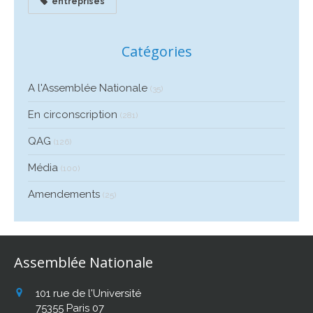
entreprises
Catégories
A l'Assemblée Nationale
(35)
En circonscription
(281)
QAG
(126)
Média
(100)
Amendements
(25)
Assemblée Nationale
101 rue de l'Université
75355
Paris 07