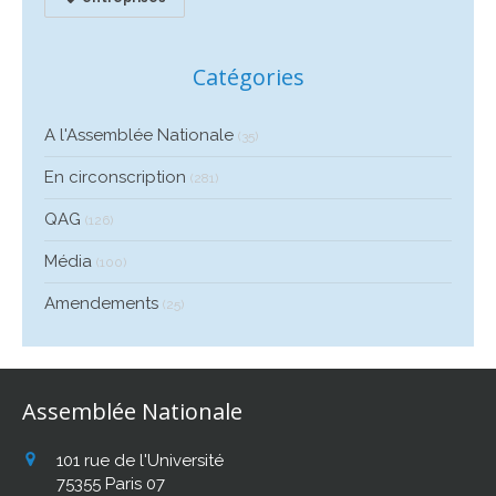
Catégories
A l'Assemblée Nationale
(35)
En circonscription
(281)
QAG
(126)
Média
(100)
Amendements
(25)
Assemblée Nationale
101 rue de l'Université
75355
Paris 07