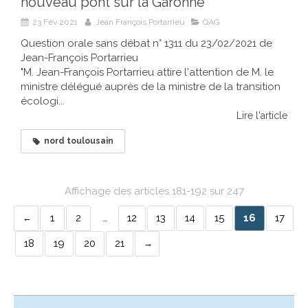
nouveau pont sur la Garonne
23 Fév 2021
Jean François Portarrieu
QAG
Question orale sans débat n° 1311 du 23/02/2021 de
Jean-François Portarrieu
"M. Jean-François Portarrieu attire l'attention de M. le
ministre délégué auprès de la ministre de la transition
écologi...
Lire l'article
nord toulousain
Affichage des articles 181-192 sur 247
1
2
…
12
13
14
15
16
17
18
19
20
21