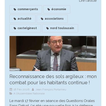
Lire l'article
commerçants
économie
actualité
associations
castelginest
nord toulousain
Reconnaissance des sols argileux : mon
combat pour les habitants continue !
18 Fév 2026
Jean François Portarrieu
A l'Assemblée Nationale
Le mardi 17 février en séance des Questions Orales
Sans Débat, j'ai été une nouvelle fois à la défense