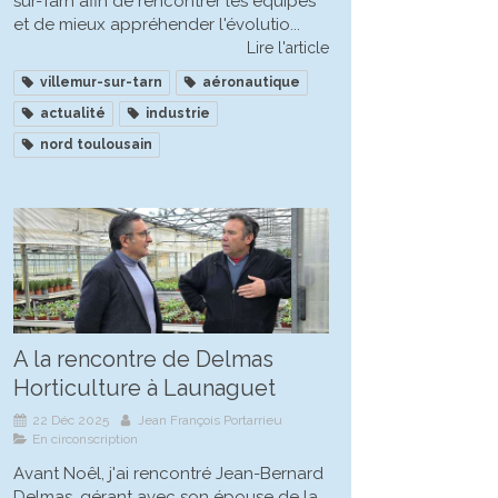
sur-Tarn afin de rencontrer les équipes
et de mieux appréhender l'évolutio...
Lire l'article
villemur-sur-tarn
aéronautique
actualité
industrie
nord toulousain
A la rencontre de Delmas
Horticulture à Launaguet
22 Déc 2025
Jean François Portarrieu
En circonscription
Avant Noêl, j'ai rencontré Jean-Bernard
Delmas, gérant avec son épouse de la