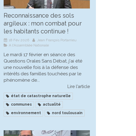
Reconnaissance des sols
argileux : mon combat pour
les habitants continue !
18 Fév 2026
Jean François Portarrieu
A l'Assemblée Nationale
Le mardi 17 février en séance des
Questions Orales Sans Débat, j'ai été
une nouvelle fois à la défense des
intérêts des familles touchées par le
phénomène de...
Lire l'article
état de catastrophe naturelle
communes
actualité
environnement
nord toulousain