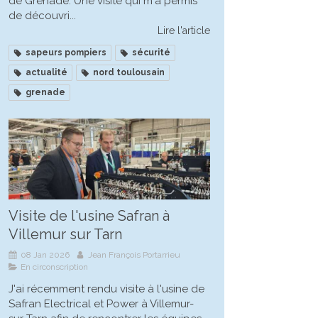
de Grenade. Une visite qui m'a permis
de découvri...
Lire l'article
sapeurs pompiers
sécurité
actualité
nord toulousain
grenade
Visite de l'usine Safran à
Villemur sur Tarn
08 Jan 2026
Jean François Portarrieu
En circonscription
J'ai récemment rendu visite à l'usine de
Safran Electrical et Power à Villemur-