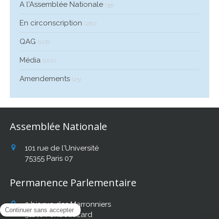
A l'Assemblée Nationale
(35)
En circonscription
(281)
QAG
(126)
Média
(100)
Amendements
(25)
Assemblée Nationale
101 rue de l'Université
75355
Paris 07
Permanence Parlementaire
2 bis rue des Marronniers
31140
Fonbeauzard