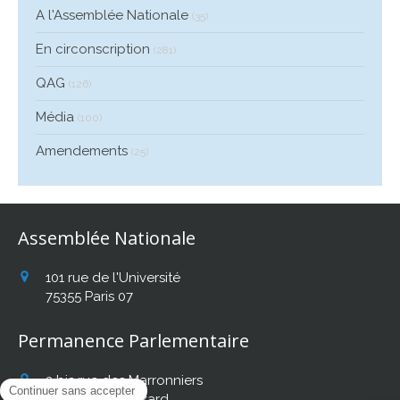
A l'Assemblée Nationale
(35)
En circonscription
(281)
QAG
(126)
Média
(100)
Amendements
(25)
Assemblée Nationale
101 rue de l'Université
75355
Paris 07
Permanence Parlementaire
2 bis rue des Marronniers
31140
Fonbeauzard