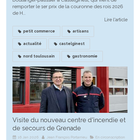
boulanger-pâtissier à Castelginest, qui vient de
remporter le 1er prix de la couronne des rois 2026
de H...
Lire l'article
petit commerce
artisans
actualité
castelginest
nord toulousain
gastronomie
Visite du nouveau centre d'incendie et
de secours de Grenade
16 Jan 2026
Jean François Portarrieu
En circonscription