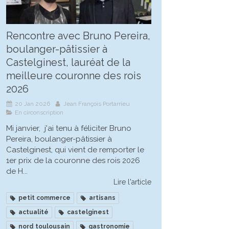
Rencontre avec Bruno Pereira,
boulanger-pâtissier à
Castelginest, lauréat de la
meilleure couronne des rois
2026
20 Jan 2026
Jean François Portarrieu
En circonscription
Mi janvier, j'ai tenu à féliciter Bruno
Pereira, boulanger-pâtissier à
Castelginest, qui vient de remporter le
1er prix de la couronne des rois 2026
de H...
Lire l'article
petit commerce
artisans
actualité
castelginest
nord toulousain
gastronomie