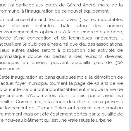
que j'ai participé aux cotés de Gérard André, maire de la
commune, à l'inauguration de ce nouvel équipement.
Un bel ensemble architectural avec 3 salles modulables
par cloisons isolantes, bâti selon des normes
environnementales optimales, à faible empreinte carbone,
dotée d’une conception et de techniques innovantes. Il
accueillera le club des aînés ainsi que d’autres associations.
Deux autres salles seront à disposition des activités de
gymnastique douce ou dédiés à des réunions diverses,
publiques ou privées, pouvant accueillir plus de 300
personnes.
Cette inauguration et, dans quelques mois, la démolition de
l'actuel foyer municipal tournent la page de 50 ans de vie
locale intense qui ont incontestablement marqué la vie de
générations d'Aucamvillois dont je fais partie avec ma
famille ! Comme moi, beaucoup de celles et ceux présents
au lancement de l'Espace Baker ont ressenti avec émotion
ce moment mais ont été également portés par la qualité de
ce nouveau bâtiment qui est une vraie réussite urbaine.