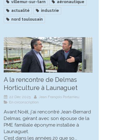
villemur-sur-tarn
aéronautique
actualité
industrie
nord toulousain
A la rencontre de Delmas
Horticulture à Launaguet
22 Déc 2025
Jean François Portarrieu
En circonscription
Avant Noêl, j'ai rencontré Jean-Bernard
Delmas, gérant avec son épouse de la
PME familiale éponyme installée à
Launaguet.
C’est dans les années 20 que so...