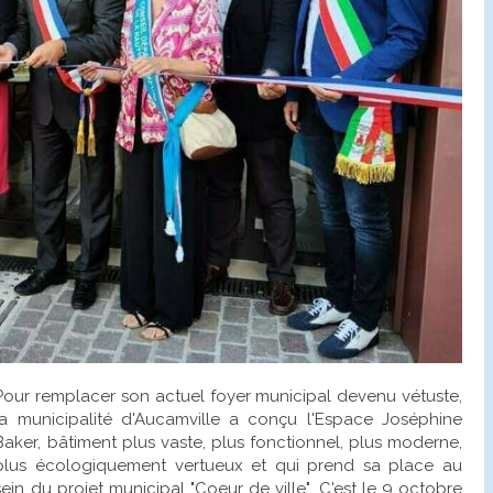
Pour remplacer son actuel foyer municipal devenu vétuste,
la municipalité d'Aucamville a conçu l'Espace Joséphine
Baker, bâtiment plus vaste, plus fonctionnel, plus moderne,
plus écologiquement vertueux et qui prend sa place au
sein du projet municipal "Coeur de ville". C'est le 9 octobre