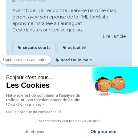
En circonscription
Avant Noêl, j'ai rencontré Jean-Bernard Delmas,
gérant avec son épouse de la PME familiale
éponyme installée à Launaguet.
C’est dans les années 20 que so...
Lire l'article
circuits courts
actualité
launaguet
nord toulousain
entreprises
Catégories
A l'Assemblée Nationale
(35)
En circonscription
(281)
QAG
(126)