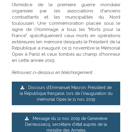
l'Armistice de la première guerre mondiale
organisée par les associations d'anciens
combattants et les municipalités du Nord
toulousain. Une commémoration placée sous le
signe de l'Hommage à tous les "Morts pour la
France", spécifiquement ceux morts en opérations
extérieures (en mémoire desquels le Président de la
République a inauguré ce 11 novembre le Mémorial
Opex à Paris) et ceux tombés au champ d'honneur
en cette année 2019.
Retrouvez ci-dessous
en téléchargement :
Discours d'Emmanuel Macron, Président de
la République française, lors de l'inauguration du
mémorial Opex le 11 nov. 2019
Message du 11 nov. 2019 de Geneviéve
Darrieussecq, secrétaire d'état auprés de la
ministre des Armées