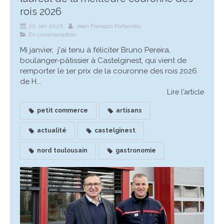
rois 2026
20 Jan 2026
Jean François Portarrieu
En circonscription
Mi janvier, j'ai tenu à féliciter Bruno Pereira,
boulanger-pâtissier à Castelginest, qui vient de
remporter le 1er prix de la couronne des rois 2026
de H...
Lire l'article
petit commerce
artisans
actualité
castelginest
nord toulousain
gastronomie